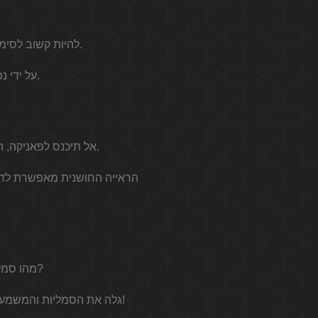
להיות קשוב לסימנים אלה מביא משמעות חדשה לחיים שלך מכיוון שלכל מספר מלאך יש משמעות משלו.
על ידי נפילה קבועה של מספר המלאך 2033, צירופי המקרים הללו יתחילו לסקרן אותך.
אל תיכנס לפאניקה, האנגלולוגיה, הנומרולוגיה, הטארוט, ראיית העין באהבה ואסטרולוגיה מביאים הבהרה בנושא.
מהו סמל מספר המלאכים 2033 בנומרולוגיה? איך להגיב כשאנחנו נופלים בשנת 2033?
גלה את הסמליות והמשמעות של מספר המלאך בחצות: מסר המלאכים, רוחניות, אהבה או אפילו נומרולוגיה של שעת חצות!