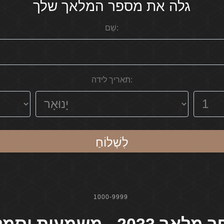
גלה את מספר המלאך שלך
שֵׁם:
תאריך לידה:
לִשְׁלוֹחַ
1000-9999