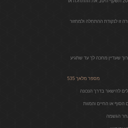
אתם הולכים לכתוב שלב חדש בחייכם, אז נקחו את הצעדים הנחוצים כך שמשמעות מספר המלאך 2033 תשקף היטב את ההתחלה או
במספר המלאך 2033 על מנת להשפיע על חזרה זו לנקודת ההתחלה ולמחזור
רוך שעדיין מחכה לך עד שתגיע
מספר מלאך 535